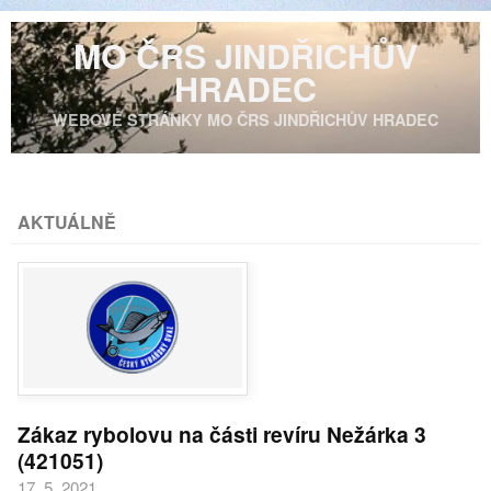
MO ČRS JINDŘICHŮV
HRADEC
WEBOVÉ STRÁNKY MO ČRS JINDŘICHŮV HRADEC
AKTUÁLNĚ
Zákaz rybolovu na části revíru Nežárka 3
(421051)
17. 5. 2021