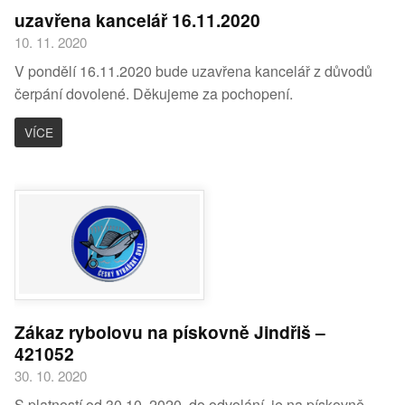
uzavřena kancelář 16.11.2020
10. 11. 2020
V pondělí 16.11.2020 bude uzavřena kancelář z důvodů
čerpání dovolené. Děkujeme za pochopení.
VÍCE
Zákaz rybolovu na pískovně Jindřiš –
421052
30. 10. 2020
S platností od 30.10. 2020 do odvolání, je na pískovně