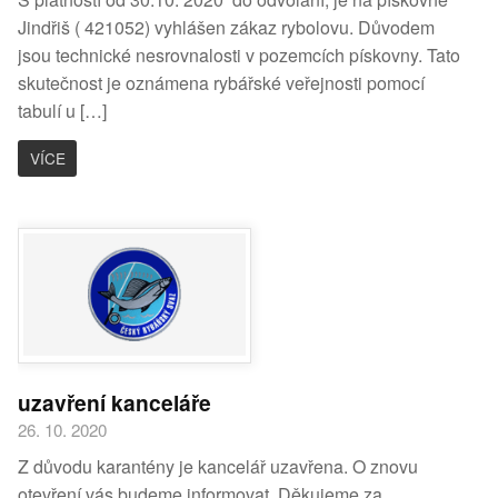
Jindřiš ( 421052) vyhlášen zákaz rybolovu. Důvodem
jsou technické nesrovnalosti v pozemcích pískovny. Tato
skutečnost je oznámena rybářské veřejnosti pomocí
tabulí u […]
VÍCE
uzavření kanceláře
26. 10. 2020
Z důvodu karantény je kancelář uzavřena. O znovu
otevření vás budeme informovat. Děkujeme za