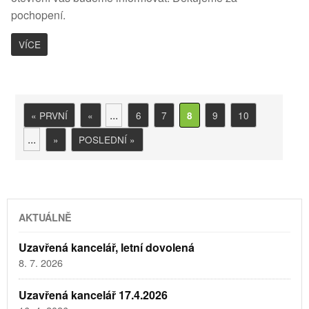
pochopení.
VÍCE
...
« PRVNÍ
«
6
7
9
10
8
...
»
POSLEDNÍ »
AKTUÁLNĚ
Uzavřená kancelář, letní dovolená
8. 7. 2026
Uzavřená kancelář 17.4.2026