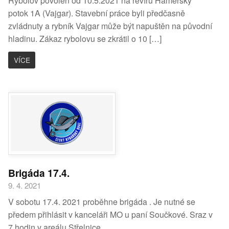
Rybolov povolen od 10.5.2021 na revíru Hamerský
potok 1A (Vajgar). Stavební práce byli předčasně
zvládnuty a rybník Vajgar může být napuštěn na původní
hladinu. Zákaz rybolovu se zkrátil o 10 […]
VÍCE
Brigáda 17.4.
9. 4. 2021
V sobotu 17.4. 2021 proběhne brigáda . Je nutné se
předem přihlásit v kanceláři MO u paní Součkové. Sraz v
7 hodin v areálu Střelnice.