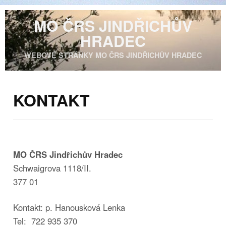
MO ČRS JINDŘICHŮV
HRADEC
WEBOVÉ STRÁNKY MO ČRS JINDŘICHŮV HRADEC
KONTAKT
MO ČRS Jindřichův Hradec
Schwaigrova 1118/II.
377 01
Kontakt: p. Hanousková Lenka
Tel: 722 935 370