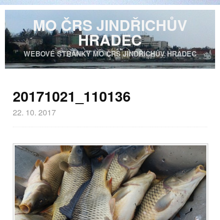
MO ČRS JINDŘICHŮV
HRADEC
WEBOVÉ STRÁNKY MO ČRS JINDŘICHŮV HRADEC
20171021_110136
22. 10. 2017