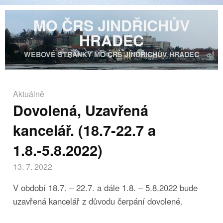
MO ČRS JINDŘICHŮV
HRADEC
WEBOVÉ STRÁNKY MO ČRS JINDŘICHŮV HRADEC
Aktuálně
Dovolená, Uzavřená
kancelář. (18.7-22.7 a
1.8.-5.8.2022)
13. 7. 2022
V období 18.7. – 22.7. a dále 1.8. – 5.8.2022 bude
uzavřená kancelář z důvodu čerpání dovolené.