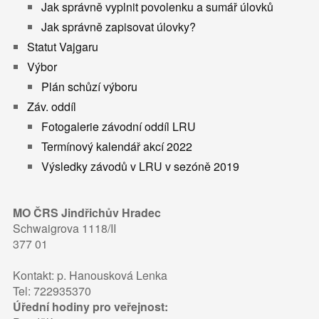
Jak správně vyplnit povolenku a sumář úlovků
Jak správně zapisovat úlovky?
Statut Vajgaru
Výbor
Plán schůzí výboru
Záv. oddíl
Fotogalerie závodní oddíl LRU
Termínový kalendář akcí 2022
Výsledky závodů v LRU v sezóně 2019
MO ČRS Jindřichův Hradec
Schwaigrova 1118/II
377 01
Kontakt: p. Hanousková Lenka
Tel: 722935370
Úřední hodiny pro veřejnost: