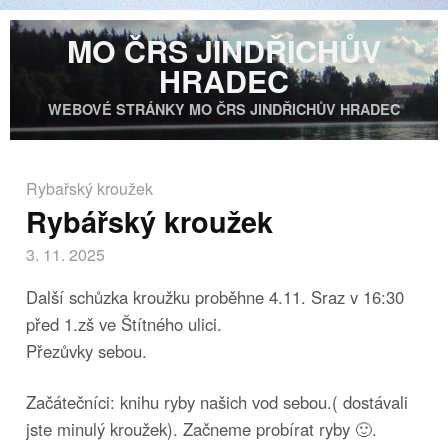
MO ČRS JINDŘICHŮV
HRADEC
WEBOVÉ STRÁNKY MO ČRS JINDŘICHŮV HRADEC
Rybařský kroužek
Rybářský kroužek
3. 11. 2025
Další schůzka kroužku proběhne 4.11. Sraz v 16:30
před 1.zš ve Štítného ulici.
Přezůvky sebou.
Začátečníci: knihu ryby našich vod sebou.( dostávali
jste minulý kroužek). Začneme probírat ryby 🙂.