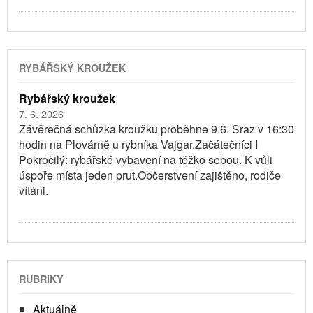
RYBÁŘSKÝ KROUŽEK
Rybářský kroužek
7. 6. 2026
Závěrečná schůzka kroužku proběhne 9.6. Sraz v 16:30
hodin na Plovárně u rybníka Vajgar.Začátečníci I
Pokročilý: rybářské vybavení na těžko sebou. K vůli
úspoře místa jeden prut.Občerstvení zajištěno, rodiče
vítáni.
RUBRIKY
Aktuálně