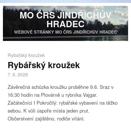
MO ČRS JINDŘICHŮV
HRADEC
WEBOVÉ STRÁNKY MO ČRS JINDŘICHŮV HRADEC
Rybařský kroužek
Rybářský kroužek
7. 6. 2026
Závěrečná schůzka kroužku proběhne 9.6. Sraz v
16:30 hodin na Plovárně u rybníka Vajgar.
Začátečníci I Pokročilý: rybářské vybavení na těžko
sebou. K vůli úspoře místa jeden prut.
Občerstvení zajištěno, rodiče vítáni.