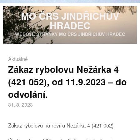
MO ČRS JINDŘICHŮV
HRADEC
WEBOVÉ STRÁNKY MO ČRS JINDŘICHŮV HRADEC
Aktuálně
Zákaz rybolovu Nežárka 4
(421 052), od 11.9.2023 – do
odvolání.
31. 8. 2023
Zákaz rybolovu na revíru Nežárka 4 (421 052)