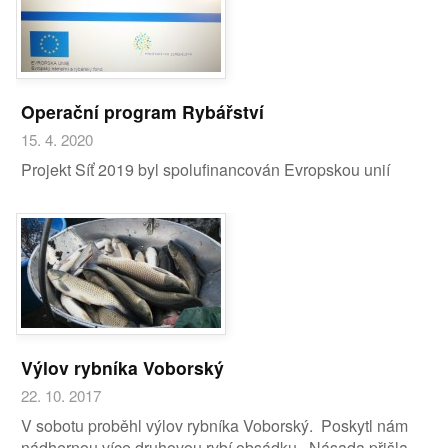
Operační program Rybářství
15. 4. 2020
Projekt Síť 2019 byl spolufinancován Evropskou unií
Výlov rybníka Voborský
22. 10. 2017
V sobotu proběhl výlov rybníka Voborský. Poskytl nám
nádhernou více druhovou rybí obsádku. Násada přišla