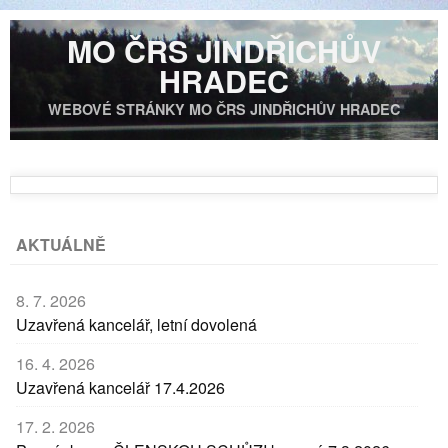
MO ČRS JINDŘICHŮV
HRADEC
WEBOVÉ STRÁNKY MO ČRS JINDŘICHŮV HRADEC
AKTUÁLNĚ
8. 7. 2026
Uzavřená kancelář, letní dovolená
16. 4. 2026
Uzavřená kancelář 17.4.2026
17. 2. 2026