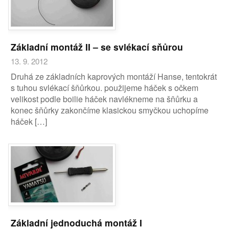
Základní montáž II – se svlékací sňůrou
13. 9. 2012
Druhá ze základních kaprových montáží Hanse, tentokrát
s tuhou svlékací šňůrkou. použijeme háček s očkem
velikost podle boilie háček navlékneme na šňůrku a
konec šňůrky zakončíme klasickou smyčkou uchopíme
háček […]
Základní jednoduchá montáž I